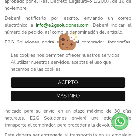
aprobado por el Real Decreto Legislativo 1/2007, de 16 de
noviembre.
Deberá notificarlo por escrito, enviando un correo
electrónico a
info@e2gsoluciones.com
. Deberá indicar el
número de pedido, así como la denominación del artículo.
E2G Soluciones podrá solicitar al comprador, fotografías,
videos, comprobaciones de máquinas de diagnosis, o
Las cookies nos permiten ofrecer nuestros servicios.
cualquier otra prueba necesaria para certificar el defecto del
Al utilizar nuestros servicios, aceptas el uso que
bien adquirido, y así poder gestionar la incidencia.
hacemos de las cookies.
La solución pasará por enviar otro artículo para reponer el
defectuoso, o bien reembolsar al comprador el importe
ACEPTO
pagado en la factura de compra.
MÁS INFO
E2G Soluciones se reserva el derecho a recoger la pieza
defectuosa en la misma dirección que el comprador ha
indicado para su envío, en un plazo máximo de 30 días
naturales. E2G Soluciones enviará una etiqueta de
transporte al comprador, para proceder a la devolución.
Esta deberá ser entregada al transportista en su embalaje