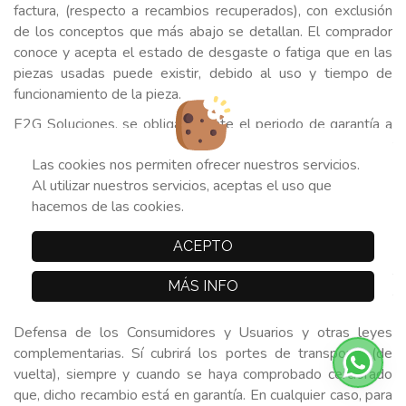
factura, (respecto a recambios recuperados), con exclusión
de los conceptos que más abajo se detallan. El comprador
conoce y acepta el estado de desgaste o fatiga que en las
piezas usadas puede existir, debido al uso y tiempo de
funcionamiento de la pieza.
E2G Soluciones, se obliga durante el periodo de garantía a
reparar la pieza deteriorada. Será facultad del vendedor
Las cookies nos permiten ofrecer nuestros servicios.
optar por la reparación o la sustitución de la pieza por otra
Al utilizar nuestros servicios, aceptas el uso que
de sus mismas características. Si la reparación no es posible
hacemos de las cookies.
o es desproporcionada y el vendedor no puede ofrecer la
sustitución, el comprador podrá optar por una rebaja
ACEPTO
adecuada en el precio o por la resolución del contrato con
devolución del precio. Todo ello de conformidad con el Real
MÁS INFO
Decreto Legislativo 1/2007, de 16 de noviembre, por el
que se aprueba el texto refundido de la Ley General para la
Defensa de los Consumidores y Usuarios y otras leyes
complementarias. Sí cubrirá los portes de transporte (de
vuelta), siempre y cuando se haya comprobado cerciorado
que, dicho recambio está en garantía. En cualquier caso, para